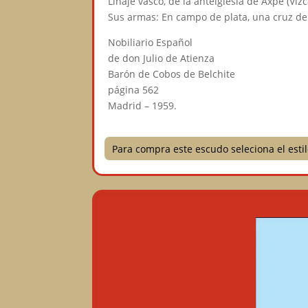
Linaje vasco, de la anteiglesia de Axpe (Viz
Sus armas: En campo de plata, una cruz de g
Nobiliario Español
de don Julio de Atienza
Barón de Cobos de Belchite
página 562
Madrid – 1959.
Para compra este escudo seleciona el est