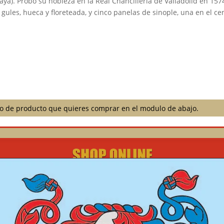
caya). Probó su nobleza en la Real Chancillería de Valladolid en 157
ules, hueca y floreteada, y cinco panelas de sinople, una en el cen
ilo de producto que quieres comprar en el modulo de abajo.