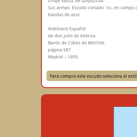
Linaje vasco, de Guipúzcoa.⠀
Sus armas: Escudo cortado: 1o., en campo de
bandas de azur⠀
⠀
Nobiliario Español⠀
de don Julio de Atienza⠀
Barón de Cobos de Belchite⠀
página 587⠀
Madrid – 1959.⠀
Para compra este escudo seleciona el est