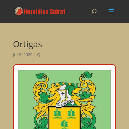
Ortigas
Jul 9, 2020
|
Q