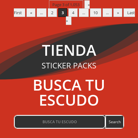
Page 3 of 1,053
«
First
«
...
2
3
4
...
10
...
»
Last
»
TIENDA
STICKER PACKS
BUSCA TU
ESCUDO