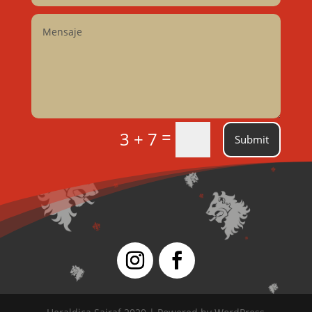
=
3 + 7
Submit