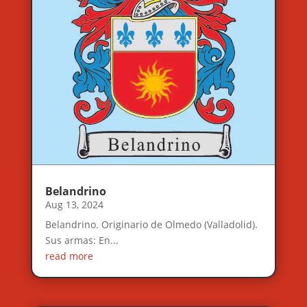
Belandrino
Aug 13, 2024
Belandrino. Originario de Olmedo (Valladolid).
Sus armas: En...
read more