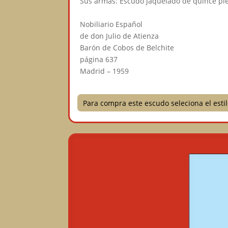
Sus armas: Escudo jaquelado de quince piez
⠀
Nobiliario Español⠀
de don Julio de Atienza⠀
Barón de Cobos de Belchite⠀
página 637⠀
Madrid – 1959⠀
Para compra este escudo seleciona el est