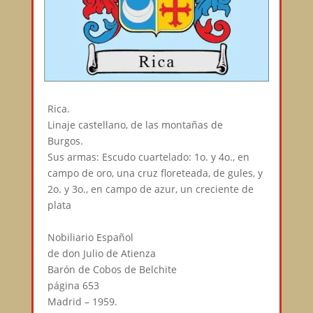
Rica.⠀
Linaje castellano, de las montañas de
Burgos.⠀
Sus armas: Escudo cuartelado: 1o. y 4o., en
campo de oro, una cruz floreteada, de gules, y
2o. y 3o., en campo de azur, un creciente de
plata⠀
⠀
Nobiliario Español⠀
de don Julio de Atienza⠀
Barón de Cobos de Belchite⠀
página 653⠀
Madrid – 1959.⠀