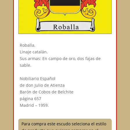
Roballa.⠀
Linaje catalán.⠀
Sus armas: En campo de oro, dos fajas de
sable.⠀
⠀
Nobiliario Español⠀
de don Julio de Atienza⠀
Barón de Cobos de Belchite⠀
página 657⠀
Madrid – 1959.
Para compra este escudo seleciona el estilo