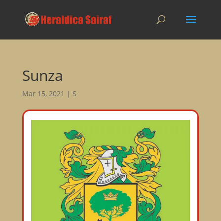
Sunza
Mar 15, 2021
|
S