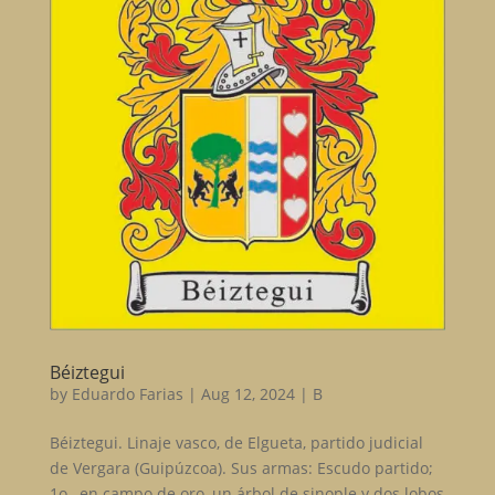
Béiztegui
by
Eduardo Farias
|
Aug 12, 2024
|
B
Béiztegui. Linaje vasco, de Elgueta, partido judicial
de Vergara (Guipúzcoa). Sus armas: Escudo partido;
1o., en campo de oro, un árbol de sinople y dos lobos