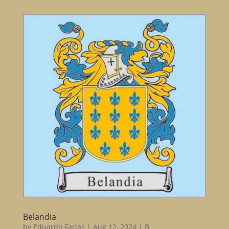
Belandia
by
Eduardo Farias
|
Aug 12, 2024
|
B