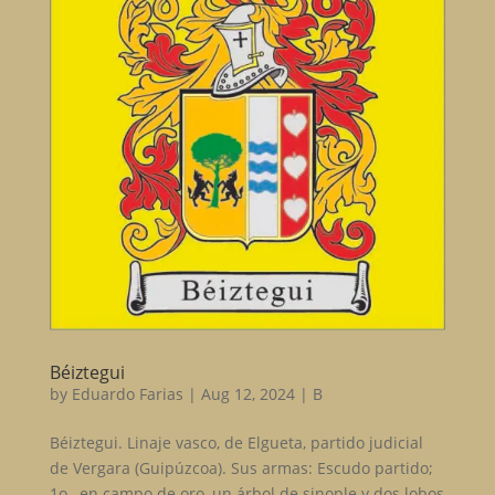
Béiztegui
by
Eduardo Farias
|
Aug 12, 2024
|
B
Béiztegui. Linaje vasco, de Elgueta, partido judicial
de Vergara (Guipúzcoa). Sus armas: Escudo partido;
1o., en campo de oro, un árbol de sinople y dos lobos