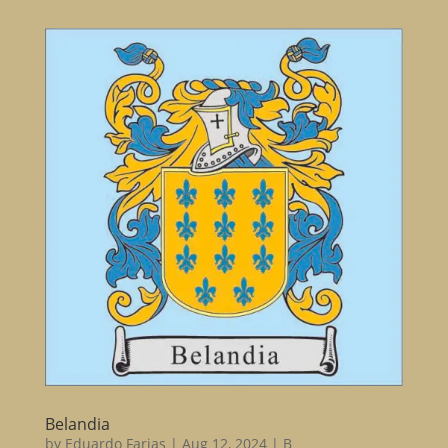
Belandia
by
Eduardo Farias
|
Aug 12, 2024
|
B