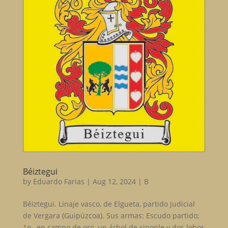
Béiztegui
by
Eduardo Farias
|
Aug 12, 2024
|
B
Béiztegui. Linaje vasco, de Elgueta, partido judicial
de Vergara (Guipúzcoa). Sus armas: Escudo partido;
1o., en campo de oro, un árbol de sinople y dos lobos