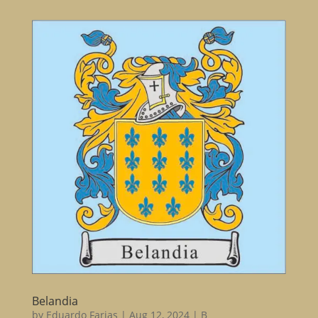
Belandia
by
Eduardo Farias
|
Aug 12, 2024
|
B