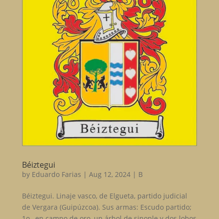
Béiztegui
by
Eduardo Farias
|
Aug 12, 2024
|
B
Béiztegui. Linaje vasco, de Elgueta, partido judicial
de Vergara (Guipúzcoa). Sus armas: Escudo partido;
1o., en campo de oro, un árbol de sinople y dos lobos