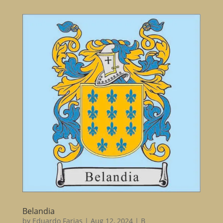
Belandia
by
Eduardo Farias
|
Aug 12, 2024
|
B