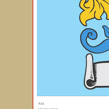
Axa.
Linaje vasco.