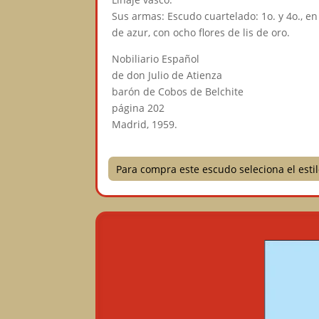
Sus armas: Escudo cuartelado: 1o. y 4o., en
de azur, con ocho flores de lis de oro.
Nobiliario Español
de don Julio de Atienza
barón de Cobos de Belchite
página 202
Madrid, 1959.
Para compra este escudo seleciona el est