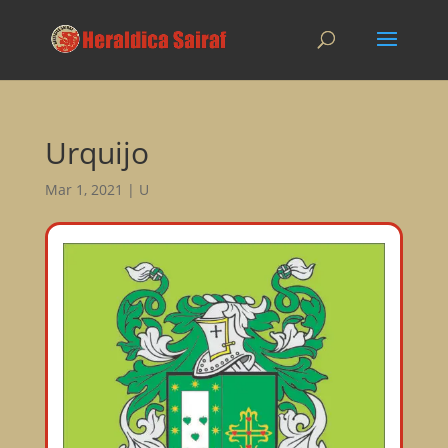
Urquijo
Mar 1, 2021
|
U