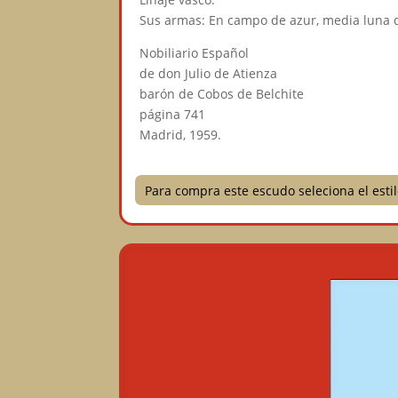
Sus armas: En campo de azur, media luna d
Nobiliario Español
de don Julio de Atienza
barón de Cobos de Belchite
página 741
Madrid, 1959.
Para compra este escudo seleciona el est