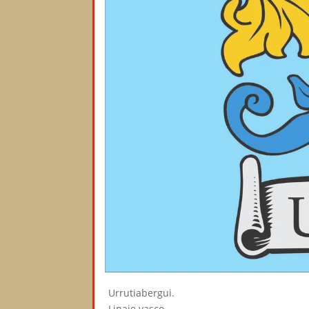
Urrutiabergui.
Linaje vasco.