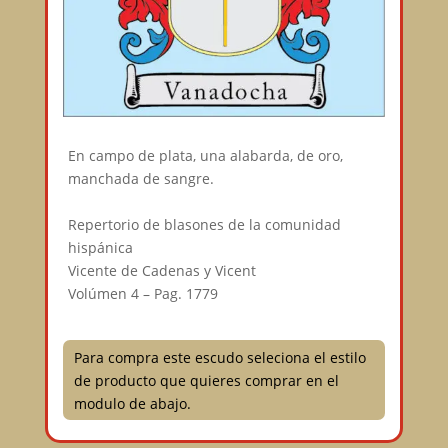
En campo de plata, una alabarda, de oro,
manchada de sangre.⠀
⠀
Repertorio de blasones de la comunidad
hispánica⠀
Vicente de Cadenas y Vicent⠀
Volúmen 4 – Pag. 1779⠀
Para compra este escudo seleciona el estilo
de producto que quieres comprar en el
modulo de abajo.