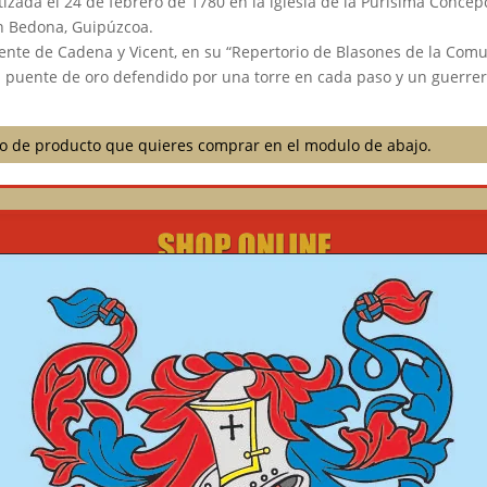
zada el 24 de febrero de 1780 en la iglesia de la Purísima Concepci
en Bedona, Guipúzcoa.
ente de Cadena y Vicent, en su “Repertorio de Blasones de la Comu
n puente de oro defendido por una torre en cada paso y un guerre
ilo de producto que quieres comprar en el modulo de abajo.