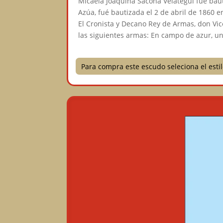
Micaela Joaquina Sacona Velátegui fué bauti
Azúa, fué bautizada el 2 de abril de 1860 
El Cronista y Decano Rey de Armas, don Vic
las siguientes armas: En campo de azur, u
Para compra este escudo seleciona el est