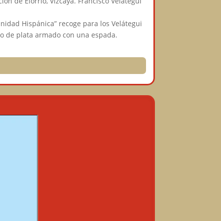
ón de Elorrio, Vizcaya. Francisco Velátegui
nidad Hispánica” recoge para los Velátegui
ro de plata armado con una espada.