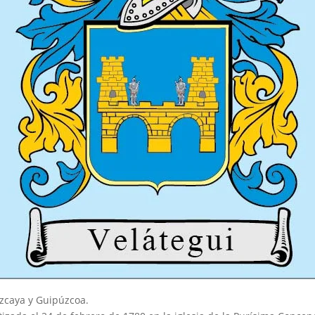
izcaya y Guipúzcoa.