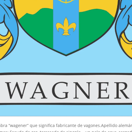
labra “wagener” que significa fabricante de vagones.Apellido alemán