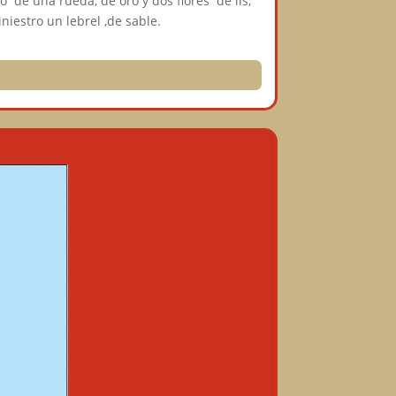
 de una rueda, de oro y dos flores de lis,
niestro un lebrel ,de sable.