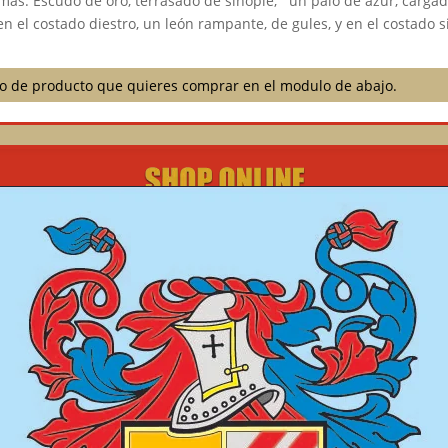
rmas: Escudo de oro, terrasado de sinople, un palo de azur, cargado
en el costado diestro, un león rampante, de gules, y en el costado si
ilo de producto que quieres comprar en el modulo de abajo.