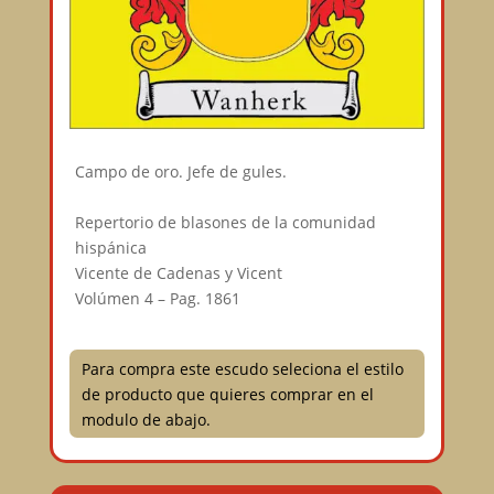
Campo de oro. Jefe de gules.⠀
⠀
Repertorio de blasones de la comunidad
hispánica⠀
Vicente de Cadenas y Vicent⠀
Volúmen 4 – Pag. 1861⠀
Para compra este escudo seleciona el estilo
de producto que quieres comprar en el
modulo de abajo.