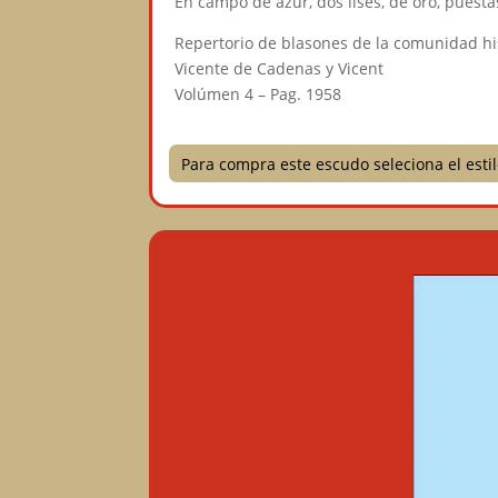
En campo de azur, dos lises, de oro, puestas
Repertorio de blasones de la comunidad h
Vicente de Cadenas y Vicent
Volúmen 4 – Pag. 1958
Para compra este escudo seleciona el est