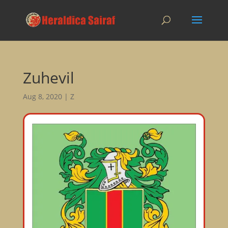
Zuhevil
Aug 8, 2020
|
Z