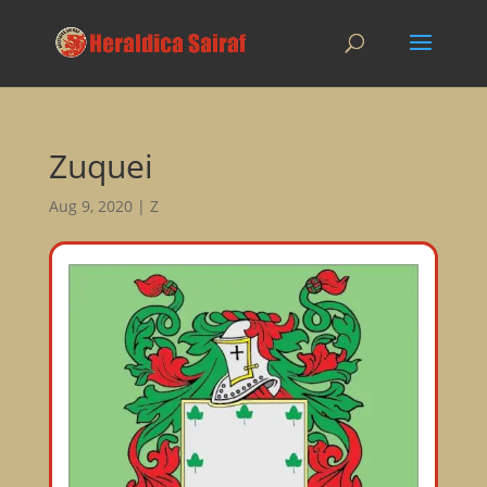
Zuquei
Aug 9, 2020
|
Z